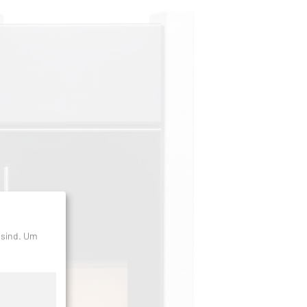
 sind.
Um